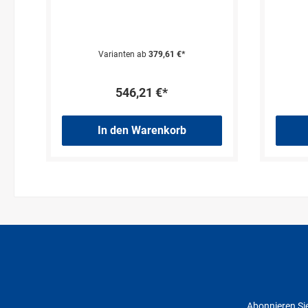
x T x H:
1000 x 770 x 1600 mm
| Maße H x
430 
T:
1600 x 770 mm
| Maße L x H x T:
x 1600
Maße L
x 770 mm
| Tiefe:
770 mm
Varianten ab
379,61 €*
546,21 €*
In den Warenkorb
Abonnieren Sie