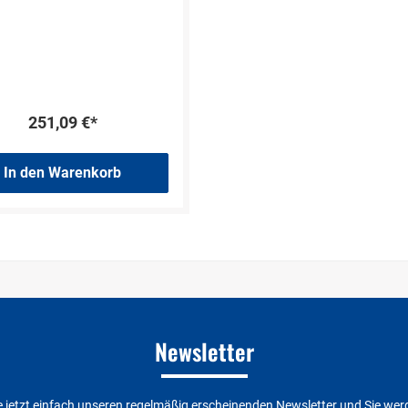
mm
| Maße H x T:
430 x 370 mm
|
 x H x T:
x 430 x 370 mm
| Tiefe:
370 mm
251,09 €*
In den Warenkorb
Newsletter
 jetzt einfach unseren regelmäßig erscheinenden Newsletter und Sie wer