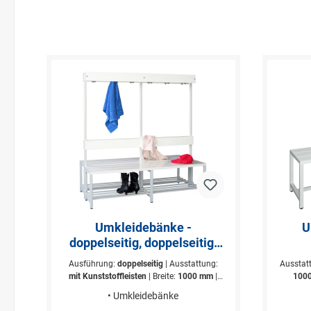
Umkleidebänke -
U
doppelseitig, doppelseitig,
mit Garderobenhaken, mit
Ausführung:
doppelseitig
| Ausstattung:
Ausstat
Kunststoffleisten
mit Kunststoffleisten
| Breite:
1000 mm
|
100
Farbe:
Gestell RAL 7035 Lichtgrau
| Höhe:
Lichtg
• Umkleidebänke
1600 mm
| Höhe Leisten:
430 mm
| Maße B
430 