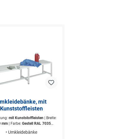
mkleidebänke, mit
Kunststoffleisten
tung:
mit Kunststoffleisten
| Breite:
0 mm
| Farbe:
Gestell RAL 7035
rau
| Höhe:
430 mm
| Höhe Leisten:
• Umkleidebänke
mm
| Maße B x T x H:
1000 x 370 x