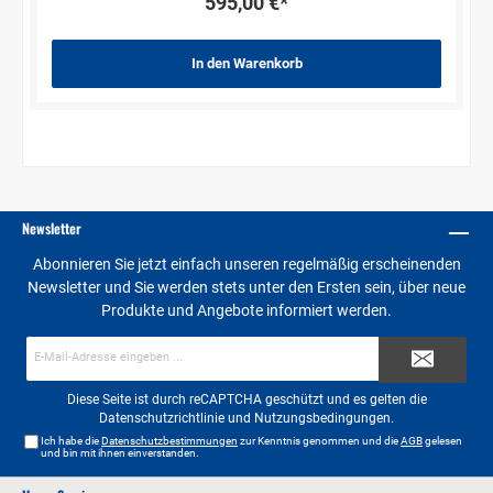
595,00 €*
In den Warenkorb
Newsletter
Abonnieren Sie jetzt einfach unseren regelmäßig erscheinenden
Newsletter und Sie werden stets unter den Ersten sein, über neue
Produkte und Angebote informiert werden.
E-
Mail-
Adresse*
Diese Seite ist durch reCAPTCHA geschützt und es gelten die
Datenschutzrichtlinie
und
Nutzungsbedingungen
.
Ich habe die
Datenschutzbestimmungen
zur Kenntnis genommen und die
AGB
gelesen
und bin mit ihnen einverstanden.