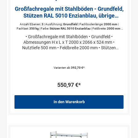
Großfachregale mit Stahlböden - Grundfeld,
Stützen RAL 5010 Enzianblau, übrige
Regalbauteile glanzverzinkt
Anzahl Ebenen:
3
| Ausführung:
Grundfeld
| Fachbodenlänge:
2000 mm
|
Fachlast:
350 kg
| Farbe:
Stützen RAL 5010 Enzianblau
| Feldbreite:
2000 mm
|
Feldlast:
max. 1600 kg
| Gesamtbreite:
2066 mm
| Höhe:
2000 mm
| Länge
• Großfachregale mit Stahlböden • Grundfeld •
Anbaufeld:
1512 mm;2016 mm
| Länge Grundfeld:
1562 mm;2066 mm
|
Nutztiefe:
500 mm
| Regalhöhe:
2000 mm
| Regallänge:
2066 mm
| Regaltiefe:
524
Abmessungen H x L x T 2000 x 2066 x 524 mm •
mm
| Tiefe:
524 mm
| Traversenlänge:
2000 mm
| verfahrbar:
Nein
Nutztiefe 500 mm • Feldbreite 2000 mm • Stützen
RAL 5010 Enzianblau
Varianten ab
392,70 €*
550,97 €*
In den Warenkorb