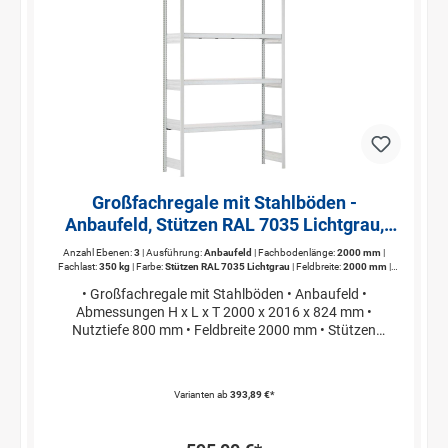
Großfachregale mit Stahlböden -
Anbaufeld, Stützen RAL 7035 Lichtgrau,
übrige Regalbauteile glanzverzinkt
Anzahl Ebenen:
3
| Ausführung:
Anbaufeld
| Fachbodenlänge:
2000 mm
|
Fachlast:
350 kg
| Farbe:
Stützen RAL 7035 Lichtgrau
| Feldbreite:
2000 mm
|
Feldlast:
max. 1600 kg
| Gesamtbreite:
2016 mm
| Höhe:
2000 mm
| Länge
• Großfachregale mit Stahlböden • Anbaufeld •
Anbaufeld:
1512 mm;2016 mm
| Länge Grundfeld:
1562 mm;2066 mm
|
Nutztiefe:
800 mm
| Regalhöhe:
2000 mm
| Regallänge:
2016 mm
| Regaltiefe:
824
Abmessungen H x L x T 2000 x 2016 x 824 mm •
mm
| Tiefe:
824 mm
| Traversenlänge:
2000 mm
| verfahrbar:
Nein
Nutztiefe 800 mm • Feldbreite 2000 mm • Stützen
RAL 7035 Lichtgrau
Varianten ab
393,89 €*