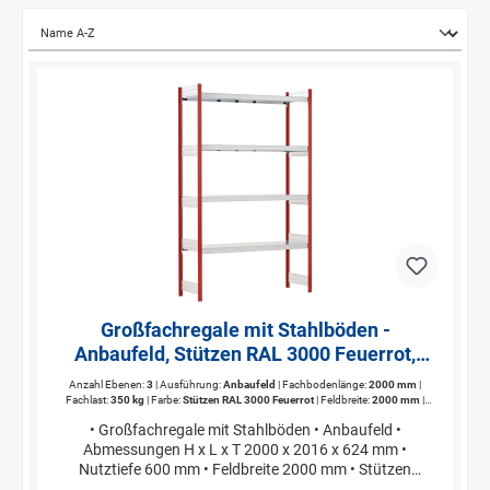
Großfachregale mit Stahlböden -
Anbaufeld, Stützen RAL 3000 Feuerrot,
übrige Regalbauteile glanzverzinkt
Anzahl Ebenen:
3
| Ausführung:
Anbaufeld
| Fachbodenlänge:
2000 mm
|
Fachlast:
350 kg
| Farbe:
Stützen RAL 3000 Feuerrot
| Feldbreite:
2000 mm
|
Feldlast:
max. 1600 kg
| Gesamtbreite:
2016 mm
| Höhe:
2000 mm
| Länge
• Großfachregale mit Stahlböden • Anbaufeld •
Anbaufeld:
1512 mm;2016 mm
| Länge Grundfeld:
1562 mm;2066 mm
|
Nutztiefe:
600 mm
| Regalhöhe:
2000 mm
| Regallänge:
2016 mm
| Regaltiefe:
624
Abmessungen H x L x T 2000 x 2016 x 624 mm •
mm
| Tiefe:
624 mm
| Traversenlänge:
2000 mm
| verfahrbar:
Nein
Nutztiefe 600 mm • Feldbreite 2000 mm • Stützen
RAL 3000 Feuerrot