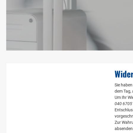
Wide
Sie haben
dem Tag, a
Um Ihr Wi
040 67051
Entschlus
vorgeschri
Zur Wahrun
absenden