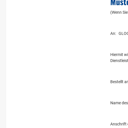
Must
(Wenn Sie 
An:
GLOGN
Hiermit w
Dienstleis
Bestellt a
Name des
Anschrift