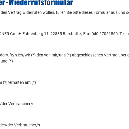
er-Wiederrufsformular
den Vertrag widerrufen wollen, füllen Sie bitte dieses Formular aus und s
ER GmbH Fahrenberg 11, 22885 Barsbüttel, Fax: 040 67051550, Telef
iderrufe/n ich/wir (*) den von mir/uns (*) abgeschlossenen Vertrag über 
tung (*)
m (*)/erhalten am (*)
/der Verbraucher/s
 des/der Verbraucher/s