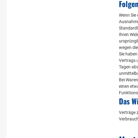
Folgen
Wenn Sie d
Ausnahme 
Standardl
Ihren Wid
ursprüngl
wegen die
Sie haben
Vertrags u
Tagen abs
unmittelb
Bei Waren
einen etw
Funktions
Das Wi
Verträge 
Verbrauch