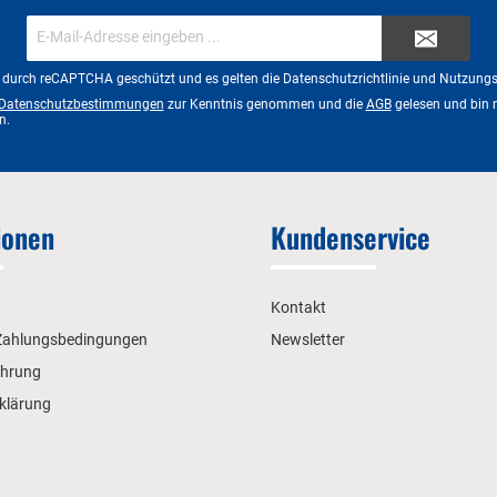
E-
Mail-
Adresse*
st durch reCAPTCHA geschützt und es gelten die
Datenschutzrichtlinie
und
Nutzung
Datenschutzbestimmungen
zur Kenntnis genommen und die
AGB
gelesen und bin 
n.
ionen
Kundenservice
Kontakt
Zahlungsbedingungen
Newsletter
ehrung
klärung