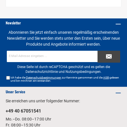
Newsletter
Abonnieren Sie jetzt einfach unseren regelmäßig erscheinenden
Newsletter und Sie werden stets unter den Ersten sein, über neue
Produkte und Angebote informiert werden.
E-
Mail-
Adresse*
Diese Seite ist durch reCAPTCHA geschützt und es gelten die
Datenschutzrichtlinie
und
Nutzungsbedingungen
.
Ich habe die
Datenschutzbestimmungen
zur Kenntnis genommen und die
AGB
gelesen
und bin mit ihnen einverstanden.
Unser Service
Sie erreichen uns unter folgender Nummer:
+49 40 67051541
Mo.–Do. 08:00–17:00 Uhr
Fr. 08:00–15:30 Uhr