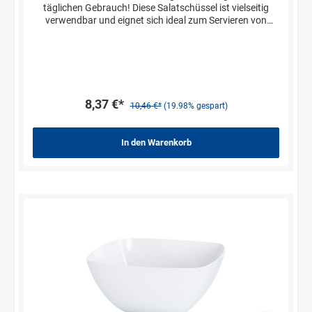
täglichen Gebrauch! Diese Salatschüssel ist vielseitig
verwendbar und eignet sich ideal zum Servieren von
Salaten, Saucen oder Früchten. Die Schüsseln lassen sich
ideal stapeln und sparen hierdurch wertvollen Platz in
Ihren Küchenschränken ein. Der robuste und
pflegeleichte Kunststoff ist sehr widerstandsfähig und
lässt sich einfach in der Spülmaschine reinigen.
8,37 €*
10,46 €*
(19.98% gespart)
In den Warenkorb