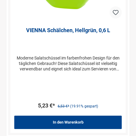
VIENNA Schälchen, Hellgrün, 0,6 L
Moderne Salatschüssel im farbenfrohen Design für den
täglichen Gebrauch! Diese Salatschüssel ist vielseitig
verwendbar und eignet sich ideal zum Servieren von
Salaten, Saucen oder Früchten. Die Schüsseln lassen sich
ideal stapeln und sparen hierdurch wertvollen Platz in
Ihren Küchenschränken ein. Der robuste und
pflegeleichte Kunststoff ist sehr widerstandsfähig und
lässt sich einfach in der Spülmaschine reinigen.
5,23 €*
6,53 €*
(19.91% gespart)
In den Warenkorb