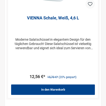
VIENNA Schale, Weiß, 4,6 L
Moderne Salatschüssel in elegantem Design für den
täglichen Gebrauch! Diese Salatschüssel ist vielseitig
verwendbar und eignet sich ideal zum Servieren von
Salaten, Saucen oder Früchten. Die Schüsseln lassen sich
ideal stapeln und sparen hierdurch wertvollen Platz in
Ihren Küchenschränken ein. Der robuste und
pflegeleichte Kunststoff ist sehr widerstandsfähig und
lässt sich einfach in der Spülmaschine reinigen.
12,56 €*
15,70 €*
(20% gespart)
In den Warenkorb