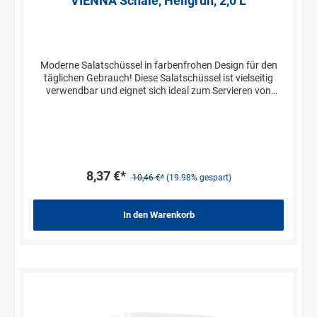
VIENNA Schale, Hellgrün, 2,0 L
Moderne Salatschüssel in farbenfrohen Design für den
täglichen Gebrauch! Diese Salatschüssel ist vielseitig
verwendbar und eignet sich ideal zum Servieren von
Salaten, Saucen oder Früchten. Die Schüsseln lassen sich
ideal stapeln und sparen hierdurch wertvollen Platz in
Ihren Küchenschränken ein. Der robuste und
pflegeleichte Kunststoff ist sehr widerstandsfähig und
lässt sich einfach in der Spülmaschine reinigen.
8,37 €*
10,46 €*
(19.98% gespart)
In den Warenkorb