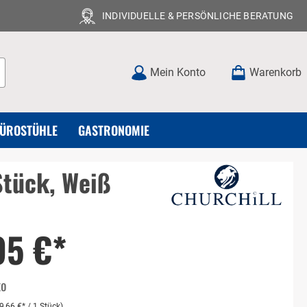
INDIVIDUELLE & PERSÖNLICHE BERATUNG
Mein Konto
Warenkorb
BÜROSTÜHLE
GASTRONOMIE
 Stück, Weiß
95 €*
to
(9,66 €* / 1 Stück)