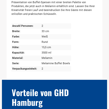
Präsentation von Buffet-Speisen mit einer breiten Palette von
Produkten, die jetzt auch in Melamin erhältlich sind. Lassen Sie Ihrer
Kreativität freien Lauf und beeindrucken Sie Ihre Gäste mit diesen
stilvollen und praktischen Schüsseln.
Anzahl Personen:
2
Breite:
33 cm
Farbe:
Weiß
Form:
Rund
Höhe:
15,5 cm
Kapazität:
3500 ml
Material:
Melamin
Serie:
Melamine Buffet Bowls
Verpackungseinheit:
2
Vorteile von GHD
Hamburg