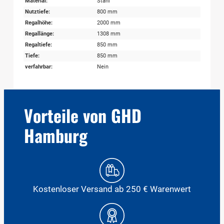
Material:
Stahl
Nutztiefe:
800 mm
Regalhöhe:
2000 mm
Regallänge:
1308 mm
Regaltiefe:
850 mm
Tiefe:
850 mm
verfahrbar:
Nein
Vorteile von GHD
Hamburg
Kostenloser Versand ab 250 € Warenwert