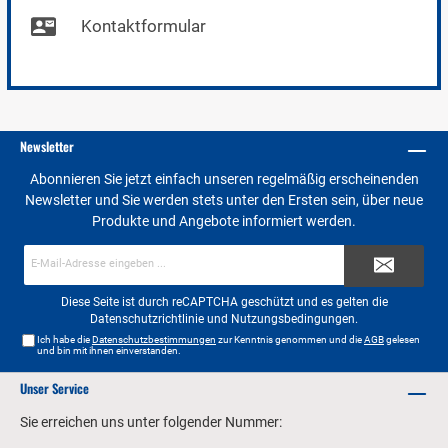
Kontaktformular
Newsletter
Abonnieren Sie jetzt einfach unseren regelmäßig erscheinenden
Newsletter und Sie werden stets unter den Ersten sein, über neue
Produkte und Angebote informiert werden.
E-
Mail-
Adresse*
Diese Seite ist durch reCAPTCHA geschützt und es gelten die
Datenschutzrichtlinie
und
Nutzungsbedingungen
.
Ich habe die
Datenschutzbestimmungen
zur Kenntnis genommen und die
AGB
gelesen
und bin mit ihnen einverstanden.
Unser Service
Sie erreichen uns unter folgender Nummer: