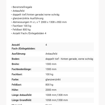
• Bereitstellregale
• Anbaufeld
• doppelt tief/hinten gerade/vorne schräg
• glanzverzinkte Ausführung
• Abmessungen H x L x T 2000 x 1308 x 850 mm
• Fachlast 100 kg
• Feldlast 800 kg
• Anzahl Fach-/Einlegeböden 4
Anzahl
4
Fach-/Einlegeböden:
Ausführung:
Anbaufeld
Boden:
doppelt tief - hinten gerade, vorne schräg
Breite:
1300 mm
Fachbodenlänge:
1300 mm
Fachlast:
100 kg
Farbe:
glanzverzinkt
Feldlast:
800 kg
Höhe:
2000 mm
Länge Anbaufeld:
1008 mm;1308 mm
Länge Grundfeld:
1058 mm;1358 mm